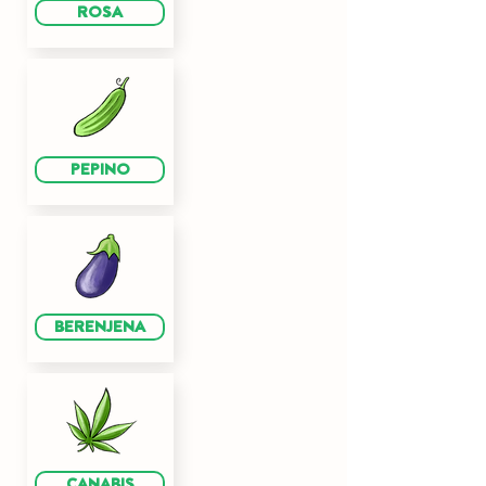
ROSA
PEPINO
BERENJENA
CANABIS