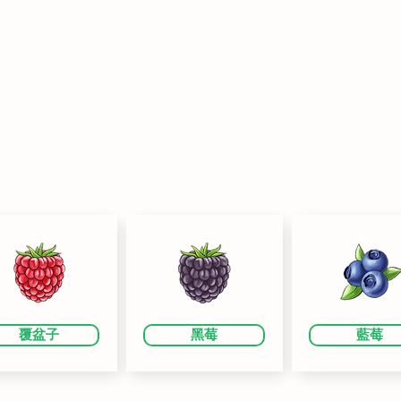
覆盆子
黑莓
藍莓