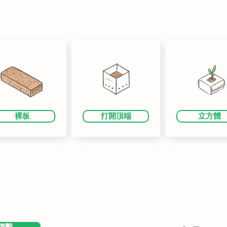
裸板
打開頂端
立方體