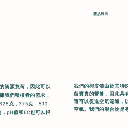
關於
裁剪
產品展示
處理
我們的椰皮髓由於其特
的資源負荷，因此可以
留寶貴的營養，因此具
據我們種植者的需求，
還可以促進空氣流通，
5克，375克，500
空氣。我們的混合物是
例，pH值和EC也可以根